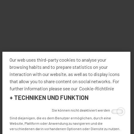
Diese Hochgeschwindigkeits-Rollmatic-
Wickelvorrichtung wird verwendet, um den
Schneidebereich der geschnittenen Stoffstücke auf eine
Our web uses third-party cookies to analyse your
schnelle und effiziente Art und Weise zu räumen. Große
browsing habits and to prepare statistics on your
und kleine Stoffbahnen können auf sich selbst oder auf
interaction with our website, as well as to display icons
einem Kern von einem einzigen Bediener aufgerollt
that allow you to share content on social networks. For
werden. Dies erleichtert ihre Handhabung und den
further information please see our Cookie-Richtlinie
Transport zum nächsten Schritt im Produktionsprozess.
+
TECHNIKEN UND FUNKTION
Diese Maschine kann als Stand-alone-Gerät verwendet
Sie können nicht deaktiviert werden
oder an einen vorhandenen Schneidetisch angebaut
Sind diejenigen, die es dem Benutzer ermöglichen, durch eine
werden. Seine Konzeption ist modular und Einheiten
Website, Plattform oder Anwendung zu navigieren und die
können Ende an Ende hinzugefügt werden, um die
verschiedenen darin vorhandenen Optionen oder Dienste zu nutzen.
Rolllängen Kapazität zu vergrößern.