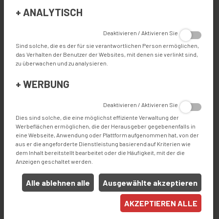
+
ANALYTISCH
Deaktivieren / Aktivieren Sie
EIGENSCHAFTEN
Sind solche, die es der für sie verantwortlichen Person ermöglichen,
das Verhalten der Benutzer der Websites, mit denen sie verlinkt sind,
zu überwachen und zu analysieren.
+
WERBUNG
Industrie
ROLLOS
MARKISEN
Deaktivieren / Aktivieren Sie
Produkte
Dies sind solche, die eine möglichst effiziente Verwaltung der
Werbeflächen ermöglichen, die der Herausgeber gegebenenfalls in
HANDHABUNG
ZUBEHÖR
eine Webseite, Anwendung oder Plattform aufgenommen hat, von der
aus er die angeforderte Dienstleistung basierend auf Kriterien wie
Andere
dem Inhalt bereitstellt bearbeitet oder die Häufigkeit, mit der die
Anzeigen geschaltet werden.
ZUBEHÖR
Alle ablehnen alle
Ausgewählte akzeptieren
AKZEPTIEREN ALLE