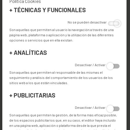
Política Cookies
+
TÉCNICAS Y FUNCIONALES
ESPECIFICACIONES TÉCNICAS
No se pueden desactivar
Son aquellas que permiten al usuario la navegación a través de una
página web, plataforma o aplicación y la utilización de las diferentes
opciones o servicios que en ella existan.
CARACTERÍSTICAS
+
ANALÍTICAS
Desactivar / Activar
VENTAJAS
Son aquellas que permiten al responsable de las mismas el
seguimiento y análisis del comportamiento de los usuarios de los
sitios web a los que están vinculadas.
Productos
+
PUBLICITARIAS
CORTE
Desactivar / Activar
Industrias
Son aquellas que permiten la gestión, de la forma más eficaz posible,
de los espacios publicitarios que, en su caso, el editor haya incluido
ENROLLABLES
TOLDOS
SCREEN DE EXTERIOR
en una página web, aplicación o plataforma desde la que presta el