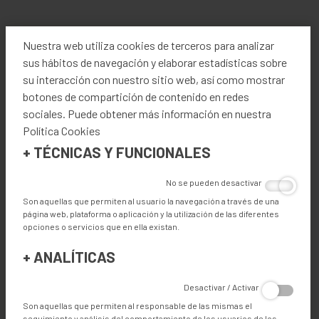
través de una conexión a internet.
Nuestra web utiliza cookies de terceros para analizar
El kit Industria 4.0 es un opcional que puede proporcionar
sus hábitos de navegación y elaborar estadísticas sobre
trazabilidad de producción e informes de datos.
su interacción con nuestro sitio web, así como mostrar
botones de compartición de contenido en redes
sociales. Puede obtener más información en nuestra
ESPECIFICACIONES TÉCNICAS
Política Cookies
+
TÉCNICAS Y FUNCIONALES
No se pueden desactivar
CARACTERÍSTICAS
Son aquellas que permiten al usuario la navegación a través de una
página web, plataforma o aplicación y la utilización de las diferentes
opciones o servicios que en ella existan.
VENTAJAS
+
ANALÍTICAS
Desactivar / Activar
Son aquellas que permiten al responsable de las mismas el
Ventajas
seguimiento y análisis del comportamiento de los usuarios de los