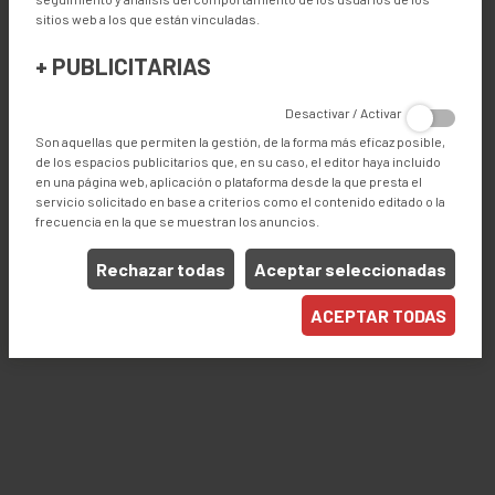
Gran solución para un espacio pequeño.
sitios web a los que están vinculadas.
No necesita operador con mucha experiencia.
+
PUBLICITARIAS
Aumento de producción y calidad constante.
Guías personalizadas, fácil a cambiar.
Desactivar / Activar
Velocidad de cinta transportadora syncronizable.
Son aquellas que permiten la gestión, de la forma más eficaz posible,
7” pantalla táctil de control a color.
de los espacios publicitarios que, en su caso, el editor haya incluido
Control remoto y soporte remoto.
en una página web, aplicación o plataforma desde la que presta el
Kit de Industria 4.0 opcional.
servicio solicitado en base a criterios como el contenido editado o la
frecuencia en la que se muestran los anuncios.
Rechazar todas
Aceptar seleccionadas
Productos
ACEPTAR TODAS
COSTURA
Industrias
CORTINA