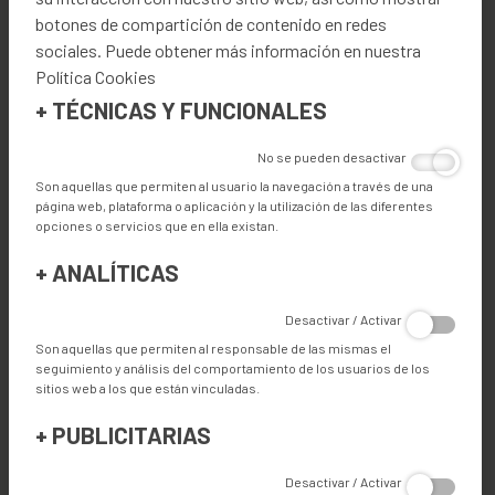
botones de compartición de contenido en redes
sociales. Puede obtener más información en nuestra
Orion también tiene la opción del kit Industria 4.0. Con el
Política Cookies
kit Industry 4.0, el programa de costura y los parámetros
se cargarán automáticamente al leer el código QR de la
+
TÉCNICAS Y FUNCIONALES
pieza de trabajo. Puede lograr fácilmente la trazabilidad de
la producción.
No se pueden desactivar
Son aquellas que permiten al usuario la navegación a través de una
página web, plataforma o aplicación y la utilización de las diferentes
opciones o servicios que en ella existan.
ESPECIFICACIONES TÉCNICAS
+
ANALÍTICAS
Desactivar / Activar
CARACTERÍSTICAS
Son aquellas que permiten al responsable de las mismas el
seguimiento y análisis del comportamiento de los usuarios de los
sitios web a los que están vinculadas.
+
PUBLICITARIAS
VENTAJAS
Desactivar / Activar