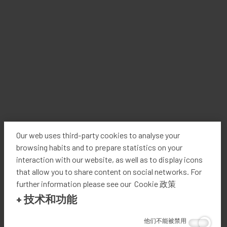
FLEXICUT是一款半自动线性切割机，具有多达3种切割
工具的多功能性：超声波，挤压切割刀和旋转刀。切割
工具可以轻松地与转动开关互换。
Flexicut的设计，适应性和简洁性使其成为市场上功能
最多的切割机之一。
Our web uses third-party cookies to analyse your
FLEXICUT完全能够切割各种材料，包括PVC，屏幕，遮
browsing habits and to prepare statistics on your
光布，丙烯酸树脂，聚酯，复合材料，地毯等。它是生
interaction with our website, as well as to display icons
产卷帘，遮阳篷和印刷横幅的理想选择。
that allow you to share content on social networks. For
further information please see our Cookie 政策
+
技术和功能
技术规格
他们不能被禁用