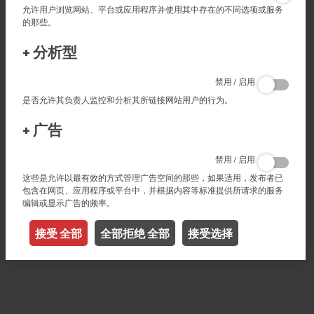
允许用户浏览网站、平台或应用程序并使用其中存在的不同选项或服务
的那些。
特征
+
分析型
禁用 / 启用
是否允许其负责人监控和分析其所链接网站用户的行为。
优点
+
广告
禁用 / 启用
产品
这些是允许以最有效的方式管理广告空间的那些，如果适用，发布者已
切割
包含在网页、应用程序或平台中，并根据内容等标准提供所请求的服务
编辑或显示广告的频率。
行业
卷帘
遮阳篷
室外卷帘
窗帘
凉棚
接受 全部
全部拒绝 全部
接受选择
数码印刷