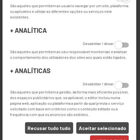
São aqueles que permitem ao usuário navegar por um site, plataforma
ou aplicativo e utilizar as diferentes opções ou serviços nele
existentes.
+
ANALÍTICA
PERGOLA
Desabilitar / Ativar
São aqueles que permitem ao seu responsável monitorizar e analisar
Uma ampla gama de máquinas de acabamento automatizado
o comportamento dos utilizadores dos sites aos quais estão ligados.
para a produção de pergolas.
+
ANALÍTICAS
Desabilitar / Ativar
São aqueles que permitem a gestão, da forma mais eficiente possível,
dos espaços publicitários que, se aplicável, o editor incluiu numa
página web, aplicação ou plataforma a partir da qual presta o serviço
solicitado com base em critérios como o conteúdo editado ou a
frequência com que os anúncios são exibidos.
IMPRESSÃO DIGITAL
Recusar tudo tudo
Aceitar selecionado
Equipamento de acabamento especificamente projetado para